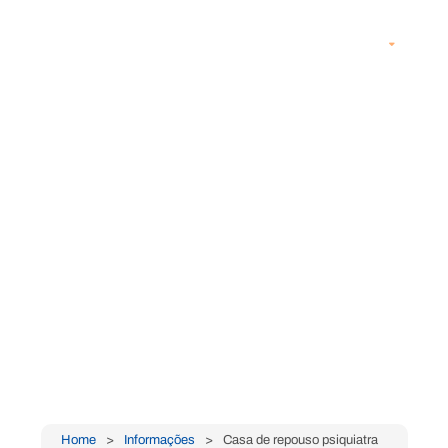
PT
Quem somos
Diferenciais
Espaços
Contato
.
Casa de repouso
psiquiatra
Home
Informações
Casa de repouso psiquiatra