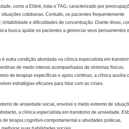
iedade
, como a Elibrè, trata o TAG, caracterizado por preocupaç
 situações cotidianas. Contudo, os pacientes frequentemente
rritabilidade e dificuldades de concentração. Diante disso, c
ínica busca ajudar os pacientes a gerenciar seus pensamentos 
o é outra condição abordada na
clínica especialista em transtor
pentinas de medo intenso acompanhadas de sintomas físicos,
 meio de terapias específicas e apoio contínuo, a clínica auxilia 
volver estratégias eficazes para lidar com as crises.
storno de ansiedade social, envolve o medo extremo de situaç
tretanto, a
clínica especialista em transtorno de ansiedade
, Eli
de terapia cognitivo-comportamental e atividades práticas,
 melhorar suas habilidades sociais.