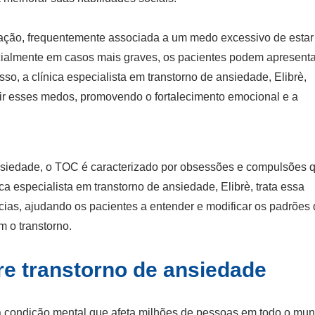
ração, frequentemente associada a um medo excessivo de estar
ialmente em casos mais graves, os pacientes podem apresenta
isso, a
clínica especialista em transtorno de ansiedade
, Elibrè,
ir esses medos, promovendo o fortalecimento emocional e a
nsiedade, o TOC é caracterizado por obsessões e compulsões 
ica especialista em transtorno de ansiedade
, Elibrè, trata essa
ias, ajudando os pacientes a entender e modificar os padrões
 o transtorno.
re transtorno de ansiedade
ma condição mental que afeta milhões de pessoas em todo o mu