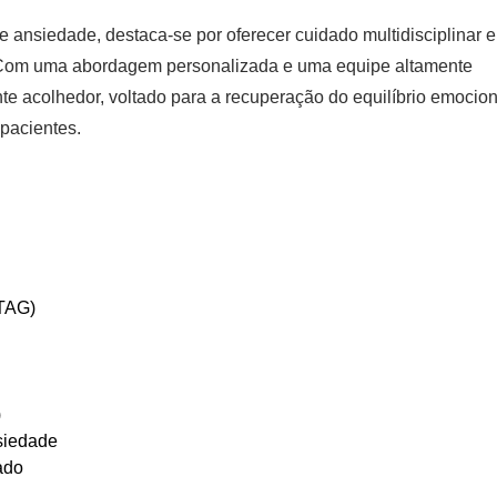
 de ansiedade
, destaca-se por oferecer cuidado multidisciplinar e
. Com uma abordagem personalizada e uma equipe altamente
nte acolhedor, voltado para a recuperação do equilíbrio emocio
 pacientes.
(TAG)
)
nsiedade
ado