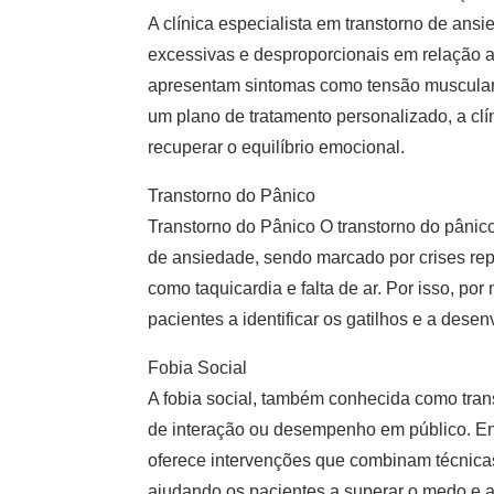
A
clínica especialista em transtorno de ans
excessivas e desproporcionais em relação a
apresentam sintomas como tensão muscular, i
um plano de tratamento personalizado, a cl
recuperar o equilíbrio emocional.
Transtorno do Pânico
Transtorno do Pânico O transtorno do pânic
de ansiedade
, sendo marcado por crises re
como taquicardia e falta de ar. Por isso, por
pacientes a identificar os gatilhos e a desen
Fobia Social
A fobia social, também conhecida como tran
de interação ou desempenho em público. En
oferece intervenções que combinam técnicas 
ajudando os pacientes a superar o medo e a