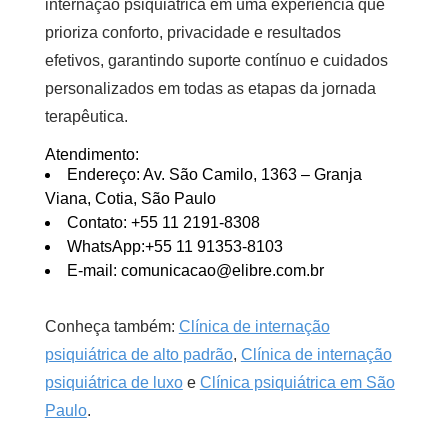
internação psiquiátrica em uma experiência que
prioriza conforto, privacidade e resultados
efetivos, garantindo suporte contínuo e cuidados
personalizados em todas as etapas da jornada
terapêutica.
Atendimento:
Endereço: Av. São Camilo, 1363 – Granja
Viana, Cotia, São Paulo
Contato: +55 11 2191-8308
WhatsApp:+55 11 91353-8103
E-mail: comunicacao@elibre.com.br
Conheça também:
Clínica de internação
psiquiátrica de alto padrão
,
Clínica de internação
psiquiátrica de luxo
e
Clínica psiquiátrica em São
Paulo
.