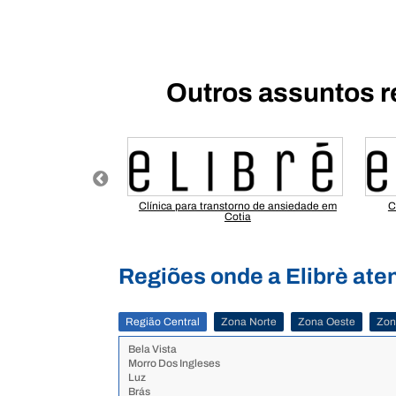
Outros assuntos r
 dependência química
Clínica para transtorno de ansiedade em
C
ja Viana
Cotia
Regiões onde a Elibrè ate
Região Central
Zona Norte
Zona Oeste
Zon
Bela Vista
Morro Dos Ingleses
Luz
Brás