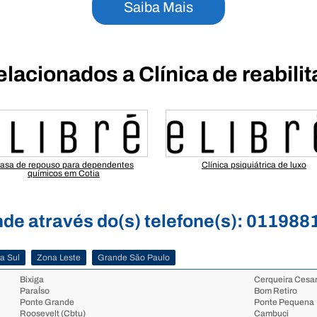
Saiba Mais
elacionados a Clínica de reabili
asa de repouso para dependentes
Clínica psiquiátrica de luxo
químicos em Cotia
nde através do(s) telefone(s): 011988
a Sul
Zona Leste
Grande São Paulo
Bixiga
Cerqueira Cesa
ParaÍso
Bom Retiro
Ponte Grande
Ponte Pequena
Roosevelt (Cbtu)
Cambuci