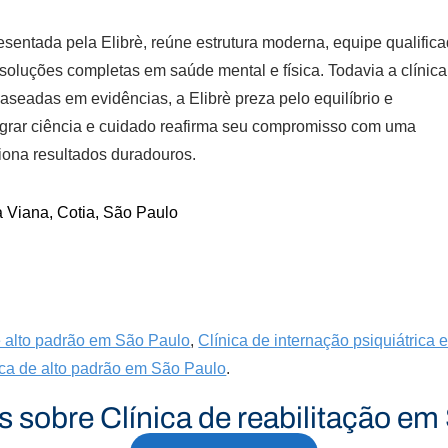
resentada pela Elibrè, reúne estrutura moderna, equipe qualific
soluções completas em saúde mental e física. Todavia a clínica
aseadas em evidências, a Elibrè preza pelo equilíbrio e
egrar ciência e cuidado reafirma seu compromisso com uma
iona resultados duradouros.
 Viana, Cotia, São Paulo
de alto padrão em São Paulo
,
Clínica de internação psiquiátrica 
rica de alto padrão em São Paulo
.
s sobre Clínica de reabilitação em